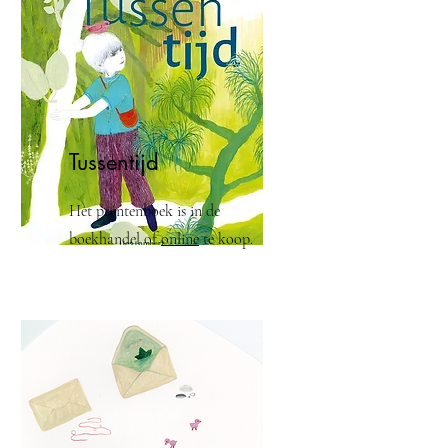
Tussentijd
Het prentenboek is in de
boekhandel of
online
te koop.